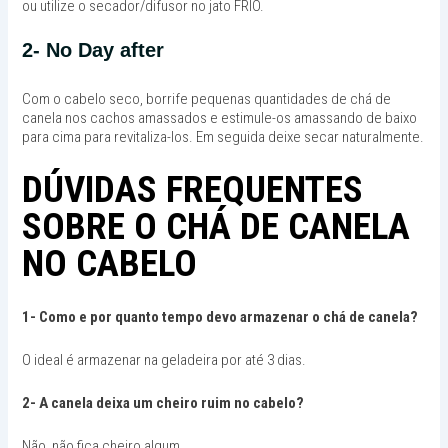
ou utilize o secador/difusor no jato FRIO.
2- No Day after
Com o cabelo seco, borrife pequenas quantidades de chá de
canela nos cachos amassados e estimule-os amassando de baixo
para cima para revitaliza-los. Em seguida deixe secar naturalmente.
DÚVIDAS FREQUENTES
SOBRE O CHÁ DE CANELA
NO CABELO
1- Como e por quanto tempo devo armazenar o chá de canela?
O ideal é armazenar na geladeira por até 3 dias.
2- A canela deixa um cheiro ruim no cabelo?
Não, não fica cheiro algum.