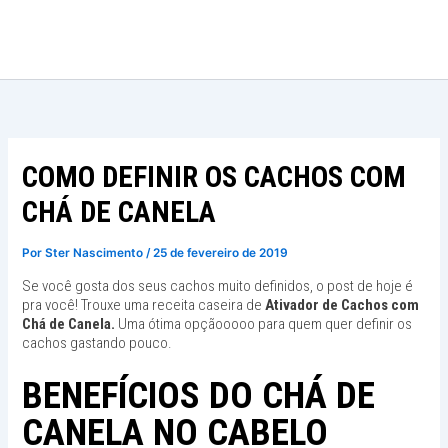
Ir
para
o
conteúdo
COMO DEFINIR OS CACHOS COM
CHÁ DE CANELA
Por
Ster Nascimento
/
25 de fevereiro de 2019
Se você gosta dos seus cachos muito definidos, o post de hoje é
pra você! Trouxe uma receita caseira de
Ativador de Cachos com
Chá de Canela.
Uma ótima opçãooooo para quem quer definir os
cachos gastando pouco.
BENEFÍCIOS DO CHÁ DE
CANELA NO CABELO