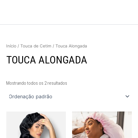
Ir
para
o
conteúdo
Início
/
Touca de Cetim
/ Touca Alongada
TOUCA ALONGADA
Mostrando todos os 2 resultados