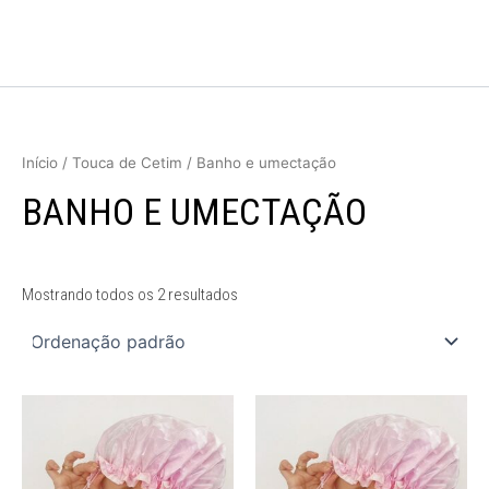
Ir
para
o
conteúdo
Início
/
Touca de Cetim
/ Banho e umectação
BANHO E UMECTAÇÃO
Mostrando todos os 2 resultados