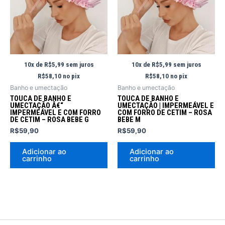
10x de
R$
5,99
sem juros
10x de
R$
5,99
sem juros
R$
58,10
no pix
R$
58,10
no pix
Banho e umectação
Banho e umectação
TOUCA DE BANHO E
TOUCA DE BANHO E
UMECTAÇÃO Â€“
UMECTAÇÃO | IMPERMEÁVEL E
IMPERMEÁVEL E COM FORRO
COM FORRO DE CETIM – ROSA
DE CETIM – ROSA BEBE G
BEBE M
R$
59,90
R$
59,90
Adicionar ao
Adicionar ao
carrinho
carrinho