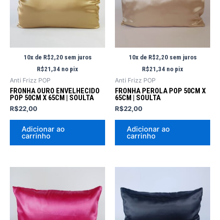
10x de
R$
2,20
sem juros
10x de
R$
2,20
sem juros
R$
21,34
no pix
R$
21,34
no pix
Anti Frizz POP
Anti Frizz POP
FRONHA OURO ENVELHECIDO
FRONHA PEROLA POP 50CM X
POP 50CM X 65CM | SOULTA
65CM | SOULTA
R$
22,00
R$
22,00
Adicionar ao
Adicionar ao
carrinho
carrinho