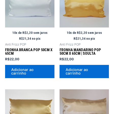
10x de
R$
2,20
sem juros
10x de
R$
2,20
sem juros
R$
21,34
no pix
R$
21,34
no pix
Anti Frizz POP
Anti Frizz POP
FRONHA BRANCA POP 50CM X
FRONHA MANDARINO POP
65CM
50CM X 65CM | SOULTA
R$
22,00
R$
22,00
Adicionar ao
Adicionar ao
carrinho
carrinho