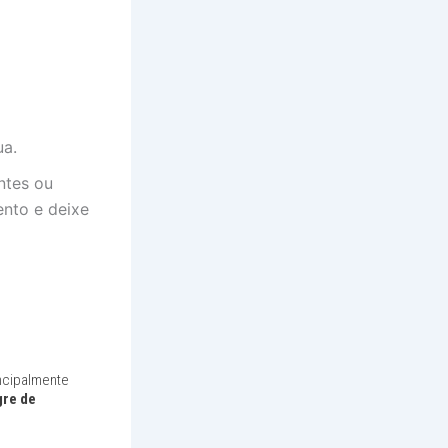
ua.
ntes ou
ento e deixe
incipalmente
gre de