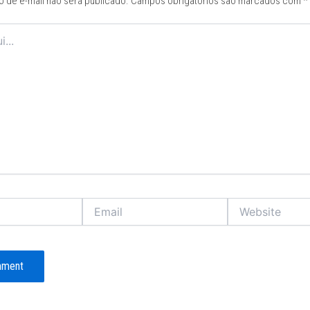
 de e-mail não será publicado.
Campos obrigatórios são marcados com
*
Email
Website