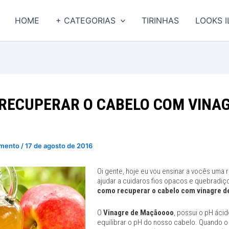
HOME
+ CATEGORIAS
TIRINHAS
LOOKS 
RECUPERAR O CABELO COM VINAG
imento
/
17 de agosto de 2016
Oi gente, hoje eu vo
u ensinar a vocês uma r
ajudar a cuidaros fios opacos e quebradiç
como recuperar o cabelo com vinagre 
O
Vinagre de Maçãoooo
, possui o pH ácid
equilibrar o pH do nosso cabelo. Quando 