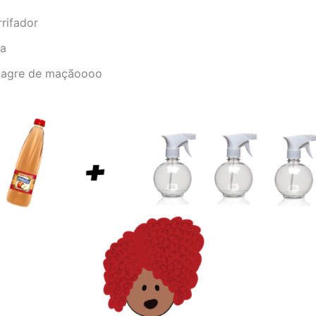
rrifador
ua
nagre de maçãoooo