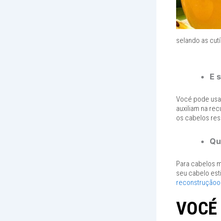
selando as cutí
E 
Vocé pode usar
auxiliam na rec
os cabelos res
Qu
Para cabelos mu
seu cabelo est
reconstruçãoo
VOCÉ 