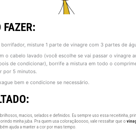
 FAZER:
 borrifador, misture 1 parte de vinagre com 3 partes de ág
m o cabelo lavado (você escolhe se vai passar o vinagre a
pois de condicionar), borrife a mistura em todo o comprim
r por 5 minutos.
xague bem e condicione se necessário.
LTADO:
brilhosos, macios, selados e definidos. Eu sempre uso essa receitinha, pr
lorindo minha juba. Pra quem usa coloraçãooooo, vale ressaltar que o
vina
bém ajuda a manter a cor por mais tempo.