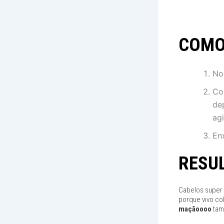
COMO
No
Co
de
agi
En
RESU
Cabelos super 
porque vivo co
maçãoooo
tam