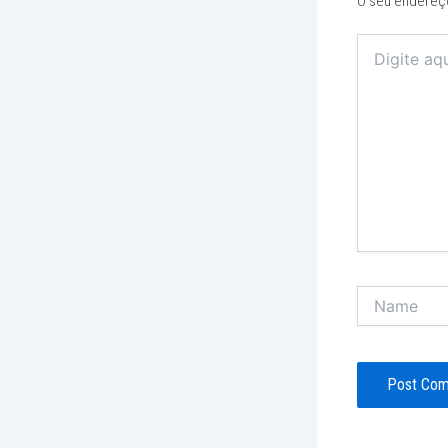
O seu endereço
Digite
aqui...
Name