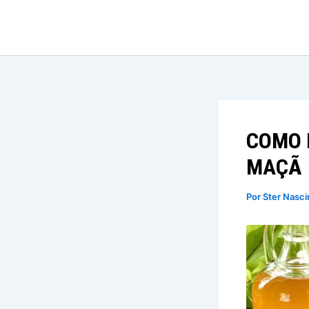
Ir
para
o
conteúdo
COMO 
MAÇÃ
Por
Ster Nasc