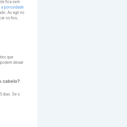
ele fica sem
 a porosidade
do. Ao agir no
car os fios,
ntes que
s podem deixar
u cabelo?
5 dias. Se o