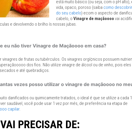
está muito básico (ou seja, com o pH alto), 
vida, opaco, poroso (saiba
como descobrir
do seu cabelo
) ecom o aspecto de danifica
cabelo, o
Vinagre de maçãoooo
vai acidifi
culas e devolvendo o brilho ís nossas jubas.
se eu não tiver Vinagre de Maçãoooo em casa?
 vinagres de frutas ou tubérculos. Os vinagres orgí¢nicos possuem nutrie
uperaçãooooo dos fios. Não utilize vinagre de álcool ou de vinho, pois ele
secados e até quebradiços.
antas vezes posso utilizar o vinagre de maçãoooo no me
ito danificados ou quimicamente tratados, o ideal é que se utilize a cada 1
iver saudável, você pode usar 1 vez por més, de preferência na etapa de
ooo capilar
.
VAI PRECISAR DE: