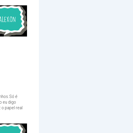
inhos.Só é
o eu digo
 o papel real