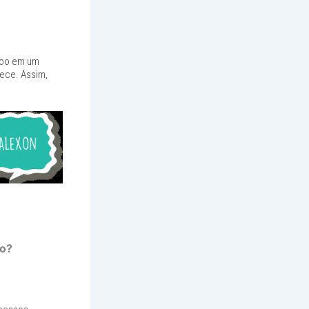
ooo em um
ece. Assim,
ão?