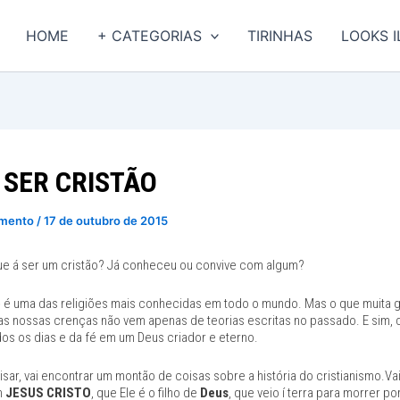
HOME
+ CATEGORIAS
TIRINHAS
LOOKS 
 SER CRISTÃO
imento
/
17 de outubro de 2015
e á ser um cristão? Já conheceu ou convive com algum?
o
é uma das religiões mais conhecidas em todo o mundo. Mas o que muita g
as nossas crenças não vem apenas de teorias escritas no passado. E sim,
dos os dias e da fé em um Deus criador e eterno.
sar, vai encontrar um montão de coisas sobre a história do cristianismo.Va
m
JESUS CRISTO
, que Ele é o filho de
Deus
, que veio í terra para morrer p