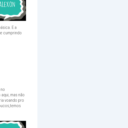
ásica. E a
 se cumprindo
 no
aqui, mas não
ria voando pro
loucos,temos