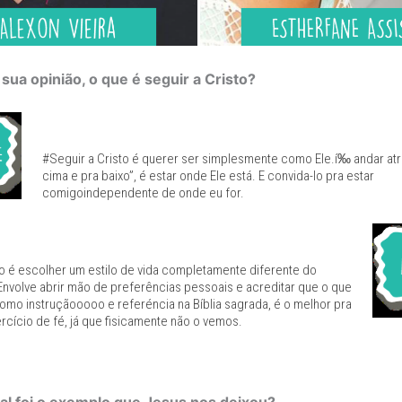
 sua opinião, o que é seguir a Cristo?
#Seguir a Cristo é querer ser simplesmente como Ele.í‰ andar atr
cima e pra baixo”, é estar onde Ele está. E convida-lo pra estar
comigoindependente de onde eu for.
to é escolher um estilo de vida completamente diferente do
Envolve abrir mão de preferências pessoais e acreditar que o que
como instruçãooooo e referéncia na Bíblia sagrada, é o melhor pra
rcício de fé, já que fisicamente não o vemos.