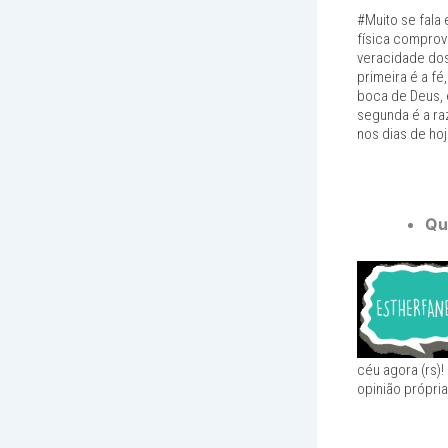
#Muito se fala
física comprov
veracidade dos
primeira é a fé
boca de Deus, e
segunda é a ra
nos dias de hoj
Qu
céu agora (rs)
opinião própri