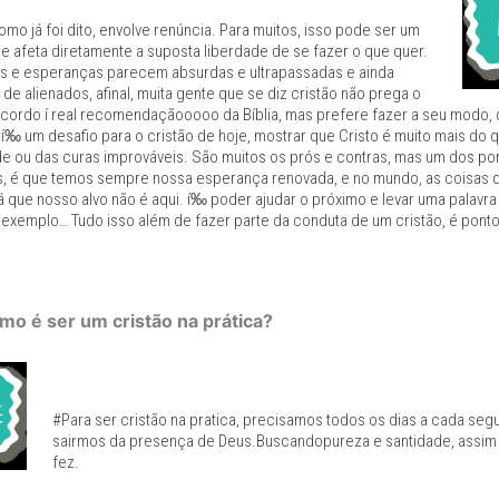
omo já foi dito, envolve renúncia. Para muitos, isso pode ser um
ue afeta diretamente a suposta liberdade de se fazer o que quer.
s e esperanças parecem absurdas e ultrapassadas e ainda
e alienados, afinal, muita gente que se diz cristão não prega o
cordo í real recomendaçãooooo da Bíblia, mas prefere fazer a seu modo,
í‰ um desafio para o cristão de hoje, mostrar que Cristo é muito mais do q
e ou das curas improváveis. São muitos os prós e contras, mas um dos pon
s, é que temos sempre nossa esperança renovada, e no mundo, as coisas 
 que nosso alvo não é aqui. í‰ poder ajudar o próximo e levar uma palavra
 exemplo… Tudo isso além de fazer parte da conduta de um cristão, é ponto 
mo é ser um cristão na prática?
#Para ser cristão na pratica, precisamos todos os dias a cada se
sairmos da presença de Deus.Buscandopureza e santidade, assi
fez.