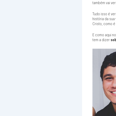
também vai ver
Tudo isso é ve
história da su
Cristo, como é
E como aqui no
tem a dizer
sob