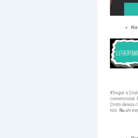
Na
#Seguir a Cris
convencional. 
Cristo deixou 
nós. í‰ um exe