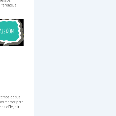
a pessoa
iferente, é
cemos da sua
mos morrer para
os dEle, e ir