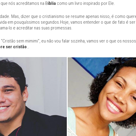
 que nós acreditamos na B
íblia
como um livro inspirado por Ele.
rdade. Mas, dizer que o cristianismo se resume apenas nisso, é como quere
a vida em pouquíssimos segundos.Hoje, vamos entender o que de fato é ser
 ama-lo e acreditar nas suas promessas.
 “Cristão sem mimimi”, eu não vou falar sozinha, vamos ver o que os nossos
re ser cristão
…