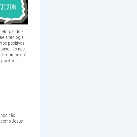
 deturpando a
ue a teologia
tos positivos
quase não nos
 de conforto, é
positivo.
gundo não
m como Jesus