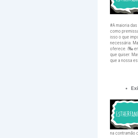
#A maioria das
como premissa 
isso o que imp
necessária. Ma
oferece. í‰ en
que quiser. Ma
que a nossa es
Ex
na contramão 