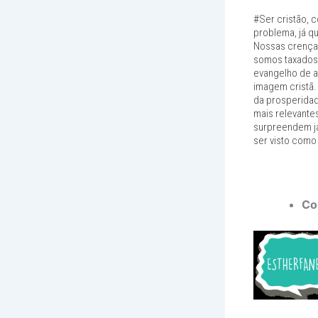
#Ser cristão, c
problema, já q
Nossas crença
somos taxados d
evangelho de a
imagem cristã. 
da prosperidad
mais relevante
surpreendem já
ser visto como
Co