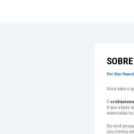
Ir
para
o
conteúdo
SOBRE
Por
Ster Nasc
Vocé sabe o qu
O
cristianism
é que a base d
vivenciadas to
Se você pesqui
nós cremos e