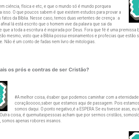
 em ciéncia, física e etc, e que o mundo só é mundo porquea
a isso. O que poucos sabem é que existem estudos para provar a
 fatos da Bíblia. Nesse caso, temos duas vertentes de crença : a
, afinal lá está escrito que o homem vive da palavra que sai da
 que a toda a escritura é inspirada por Deus. Fora que fé é uma premissa b
zão mesmo, visto que a Bíblia possui ensinamentos e profecias que estão
e. Não é um conto de fadas nem livro de mitologias.
ais os prós e contras de ser Cristão?
#A melhor coisa, ésaber que podemos caminhar com a eternidade
coraçãooooo,saber que estamos aqui de passagem. Pois estamos 
somos daqui. O ponto negativo,é a ESPERA.Se eu tivesse asas, eu i
! Outra coisa, é quemuitaspessoas acham que por sermos cristãos, somos
a, somos apenas robores insanos.