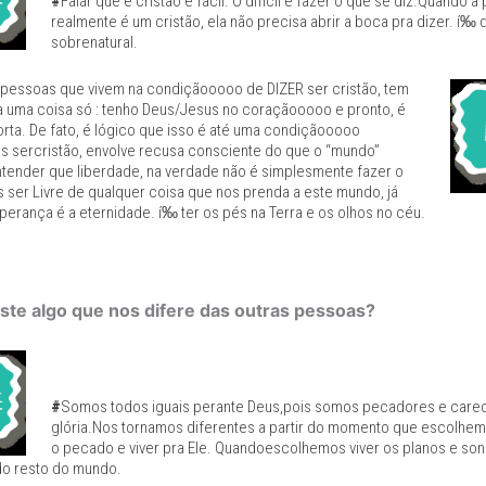
#
Falar que é cristão é fácil. O difícil é fazer o que se diz.Quando 
realmente é um cristão, ela não precisa abrir a boca pra dizer. í‰ d
sobrenatural.
 pessoas que vivem na condiçãooooo de DIZER ser cristão, tem
uma coisa só : tenho Deus/Jesus no coraçãooooo e pronto, é
orta. De fato, é lógico que isso é até uma condiçãooooo
s sercristão, envolve recusa consciente do que o “mundo”
tender que liberdade, na verdade não é simplesmente fazer o
s ser Livre de qualquer coisa que nos prenda a este mundo, já
perança é a eternidade. í‰ ter os pés na Terra e os olhos no céu.
iste algo que nos difere das outras pessoas?
#
Somos todos iguais perante Deus,pois somos pecadores e care
glória.Nos tornamos diferentes a partir do momento que escolhe
o pecado e viver pra Ele. Quandoescolhemos viver os planos e sonh
do resto do mundo.