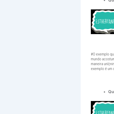
Qu
#O exemplo que
mundo acostuma
maneira uní¢ni
exemplo é um 
Qu