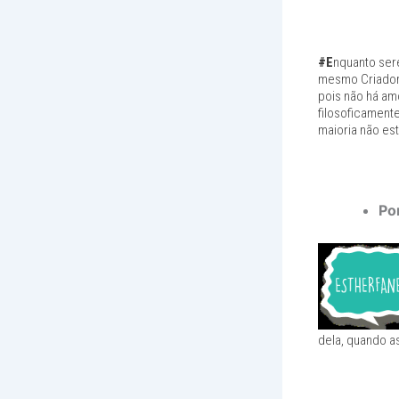
#E
nquanto ser
mesmo Criador
pois não há am
filosoficament
maioria não est
Por
dela, quando a