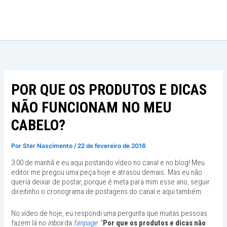
Ir
para
o
conteúdo
POR QUE OS PRODUTOS E DICAS
NÃO FUNCIONAM NO MEU
CABELO?
Por
Ster Nascimento
/
22 de fevereiro de 2016
3:00 de manhã e eu aqui postando vídeo no canal e no blog! Meu
editor me pregou uma peça hoje e atrasou demais. Mas eu não
queria deixar de postar, porque é meta para mim esse ano, seguir
direitinho o cronograma de postagens do canal e aqui também.
No vídeo de hoje, eu respondi uma pergunta que muitas pessoas
fazem lá no
inbox
da
fanpage
: “
Por que os produtos e dicas não