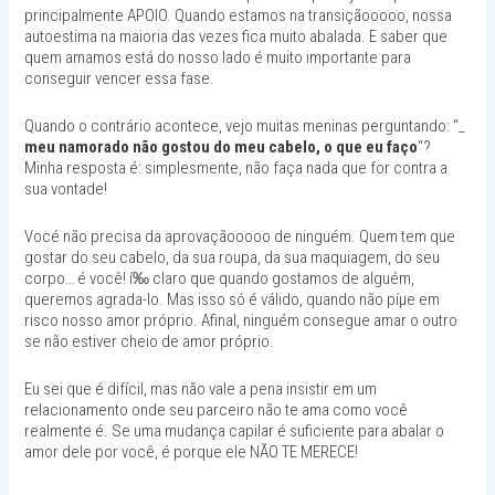
principalmente APOIO. Quando estamos na transiçãooooo, nossa
autoestima na maioria das vezes fica muito abalada. E saber que
quem amamos está do nosso lado é muito importante para
conseguir vencer essa fase.
Quando o contrário acontece, vejo muitas meninas perguntando: “_
meu namorado não gostou do meu cabelo, o que eu faço
“?
Minha resposta é: simplesmente, não faça nada que for contra a
sua vontade!
Vocé não precisa da aprovaçãooooo de ninguém. Quem tem que
gostar do seu cabelo, da sua roupa, da sua maquiagem, do seu
corpo… é você! í‰ claro que quando gostamos de alguém,
queremos agrada-lo. Mas isso só é válido, quando não píµe em
risco nosso amor próprio. Afinal, ninguém consegue amar o outro
se não estiver cheio de amor próprio.
Eu sei que é difícil, mas não vale a pena insistir em um
relacionamento onde seu parceiro não te ama como você
realmente é. Se uma mudança capilar é suficiente para abalar o
amor dele por você, é porque ele NÃO TE MERECE!