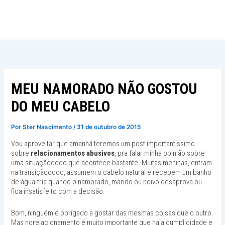
Ir
para
o
conteúdo
MEU NAMORADO NÃO GOSTOU
DO MEU CABELO
Por
Ster Nascimento
/
31 de outubro de 2015
Vou aproveitar que amanhã teremos um post importantíssimo
sobre
relacionamentos abusivos
, pra falar minha opinião sobre
uma situaçãooooo que acontece bastante. Muitas meninas, entram
na transiçãooooo, assumem o cabelo natural e recebem um banho
de água fria quando o namorado, marido ou noivo desaprova ou
fica insatisfeito com a decisão.
Bom, ninguém é obrigado a gostar das mesmas coisas que o outro.
Mas norelacionamento é muito importante que haja cumplicidade e