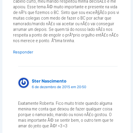
cabelo curto, meu marido respeitou minha decisÃ£o e me
apoiou. Esse tema Ã© muito importante e presente na vida
de nÃ³s que fizemos o BC. Sinto que sou exceÃ§Ã£o pois vi
muitas colegas com medo de fazer o BC por achar que
namorado/marido nÃ£o vai aceitar ou nÃ£o vai conseguir
arrumar um depois. Se quem tá do nosso lado nÃ£o nos
respeita a ponto de engolir o prÃ³prio orgulho entÃ£o nÃ£o
nos merece e ponto. Ã“tima tirinha.
Responder
Ster Nascimento
6 de dezembro de 2015 em 20:50
Exatamente Roberta. Fico muito triste quando alguma
menina me conta que deixou de fazer qualquer coisa
porque o namorado, marido ou noivo nÃ£o gostou. O
mais importante Ã© se sentir bem, o outro tem que te
amar do jeito que Ã©! <3 <3