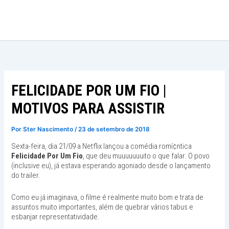
Ir
para
o
conteúdo
FELICIDADE POR UM FIO |
MOTIVOS PARA ASSISTIR
Por
Ster Nascimento
/
23 de setembro de 2018
Sexta-feira, dia 21/09 a Netflix lançou a comédia romí¢ntica
Felicidade Por Um Fio
, que deu muuuuuuuito o que falar. O povo
(inclusive eu), já estava esperando agoniado desde o lançamento
do trailer.
Como eu já imaginava, o filme é realmente muito bom e trata de
assuntos muito importantes, além de quebrar vários tabus e
esbanjar representatividade.