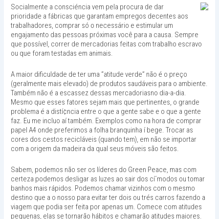
Socialmente a consciéncia vem pela procura de dar
prioridade a fábricas que garantam empregos decentes aos
trabalhadores, comprar só o necessário e estimular um
engajamento das pessoas próximas você para a causa. Sempre
que possível, correr de mercadorias feitas com trabalho escravo
ou que foram testadas em animais.
A maior dificuldade de ter uma “atitude verde” não é o preço
(geralmente mais elevado) de produtos saudáveis para o ambiente.
Também não é a escassez dessas mercadoriasno dia-a-dia.
Mesmo que esses fatores sejam mais que pertinentes, o grande
problema é a distí¢ncia entre o que a gente sabe e o que a gente
faz. Eu me incluo aí também. Exemplos como na hora de comprar
papel A4 onde preferimos a folha branquinha í bege. Trocar as
cores dos cestos recicláveis (quando tem), em não se importar
com a origem da madeira da qual seus móveis são feitos.
Sabem, podemos não ser os líderes do Green Peace, mas com
certeza podemos desligar as luzes ao sair dos cí´modos ou tomar
banhos mais rápidos. Podemos chamar vizinhos com o mesmo
destino que a o nosso para evitar ter dois ou trés carros fazendo a
viagem que podia ser feita por apenas um. Comece com atitudes
pequenas, elas se tornarão hábitos e chamarão atitudes maiores.