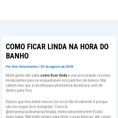
Ir
para
o
conteúdo
COMO FICAR LINDA NA HORA DO
BANHO
Por
Ster Nascimento
/
30 de agosto de 2018
Muita gente não sabe
como ficar linda
e vive procurando receitas
mirabolantes para se enquadrarem nos padrões de beleza. Mal
sabem elas que a receita para uma beleza duradoura, vem de
dentro para fora.
Depois que meu bebé nasceu (se você não tá sabendo é porque
não me segue lá no Instagram. Corre lá:
@desventurasdeumacacheada), minha autoestima tem ficado
muito baixa. Mal tenho tempo para fazer coisas básicas, até comer