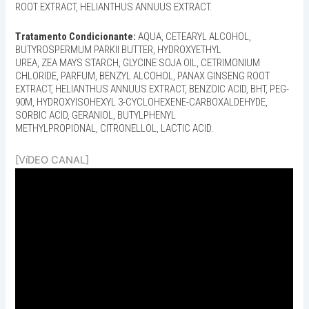
ROOT EXTRACT, HELIANTHUS ANNUUS EXTRACT.
Tratamento Condicionante:
AQUA, CETEARYL ALCOHOL,
BUTYROSPERMUM PARKII BUTTER, HYDROXYETHYL
UREA, ZEA MAYS STARCH, GLYCINE SOJA OIL, CETRIMONIUM
CHLORIDE, PARFUM, BENZYL ALCOHOL, PANAX GINSENG ROOT
EXTRACT, HELIANTHUS ANNUUS EXTRACT, BENZOIC ACID, BHT, PEG-
90M, HYDROXYISOHEXYL 3-CYCLOHEXENE-CARBOXALDEHYDE,
SORBIC ACID, GERANIOL, BUTYLPHENYL
METHYLPROPIONAL, CITRONELLOL, LACTIC ACID.
[VíDEO CANAL]