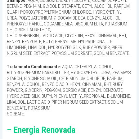
Shampoo:
AQUA, SODIUM LAURETH SULFATE, COCAMIDOPROPYL
BETAINE, PEG-14 M, GLYCOL DISTEARATE, CETYL ALCOHOL, PARFUM,
GUAR HYDROXYPROPYLTRIMONIUM CHLORIDE, HYDROXYETHYL
UREA, POLYQUATERNIUM-7, COCAMIDE DEA, BENZYL ALCOHOL,
PHENOXYETHANOL, COCAMIDE MEA, DISODIUM EDTA, POTASSIUM
CHLORIDE, LAURETH-10,
CHLORPHENESIN, LACTIC ACID, GLYCERIN, HEXYL CINNAMAL, BHT,
BENZYL BENZOATE, BUTYLPHENYL METHYLPROPIONAL, D-
LIMONENE, LINALOOL, HYDROLYZED SILK, RUBY POWDER, PIPER
NIGRUM SEED EXTRACT, POTASSIUM SORBATE, SODIUM BENZOATE.
Tratamento Condicionante:
AQUA, CETEARYL ALCOHOL,
BUTYROSPERMUM PARKII BUTTER, HYDROXYETHYL UREA, ZEA MAYS
STARCH, GLYCINE SOJA OIL, CETRIMONIUM CHLORIDE, PARFUM,
BENZYL ALCOHOL, BENZOIC ACID, HEXYL CINNAMAL, BHT, RUBY
POWDER, GLYCERIN, PEG-90M, SORBIC ACID, BENZYL BENZOATE,
HYDROLYZED SILK, BUTYLPHENYL METHYLPROPIONAL, D-LIMONENE,
LINALOOL, LACTIC ACID, PIPER NIGRUM SEED EXTRACT, SODIUM
BENZOATE, POTASSIUM
SORBATE.
– Energia Renovada