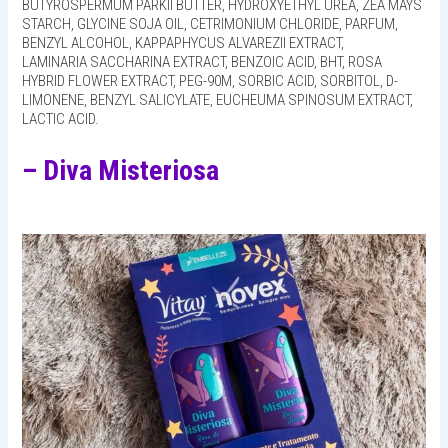
BUTYROSPERMUM PARKII BUTTER, HYDROXYETHYL UREA, ZEA MAYS
STARCH, GLYCINE SOJA OIL, CETRIMONIUM CHLORIDE, PARFUM,
BENZYL ALCOHOL, KAPPAPHYCUS ALVAREZII EXTRACT,
LAMINARIA SACCHARINA EXTRACT, BENZOIC ACID, BHT, ROSA
HYBRID FLOWER EXTRACT, PEG-90M, SORBIC ACID, SORBITOL, D-
LIMONENE, BENZYL SALICYLATE, EUCHEUMA SPINOSUM EXTRACT,
LACTIC ACID.
– Diva Misteriosa