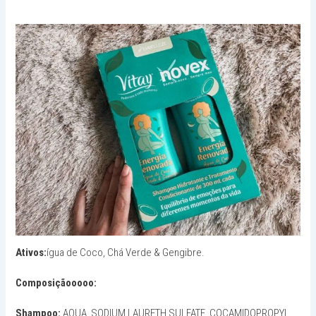
Ativos:
ígua de Coco, Chá Verde & Gengibre.
Composiçãooooo:
Shampoo:
AQUA, SODIUM LAURETH SULFATE, COCAMIDOPROPYL