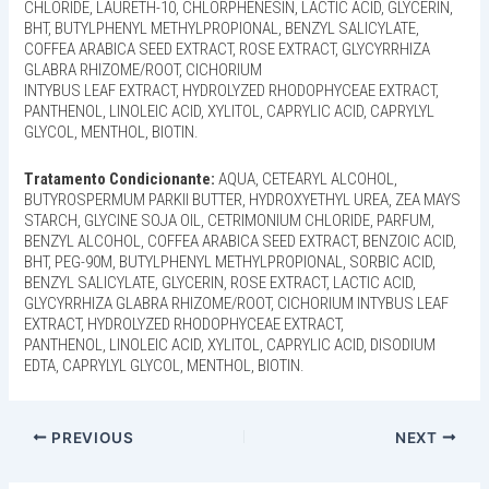
CHLORIDE, LAURETH-10, CHLORPHENESIN, LACTIC ACID, GLYCERIN,
BHT, BUTYLPHENYL METHYLPROPIONAL, BENZYL SALICYLATE,
COFFEA ARABICA SEED EXTRACT, ROSE EXTRACT, GLYCYRRHIZA
GLABRA RHIZOME/ROOT, CICHORIUM
INTYBUS LEAF EXTRACT, HYDROLYZED RHODOPHYCEAE EXTRACT,
PANTHENOL, LINOLEIC ACID, XYLITOL, CAPRYLIC ACID, CAPRYLYL
GLYCOL, MENTHOL, BIOTIN.
Tratamento Condicionante:
AQUA, CETEARYL ALCOHOL,
BUTYROSPERMUM PARKII BUTTER, HYDROXYETHYL UREA, ZEA MAYS
STARCH, GLYCINE SOJA OIL, CETRIMONIUM CHLORIDE, PARFUM,
BENZYL ALCOHOL, COFFEA ARABICA SEED EXTRACT, BENZOIC ACID,
BHT, PEG-90M, BUTYLPHENYL METHYLPROPIONAL, SORBIC ACID,
BENZYL SALICYLATE, GLYCERIN, ROSE EXTRACT, LACTIC ACID,
GLYCYRRHIZA GLABRA RHIZOME/ROOT, CICHORIUM INTYBUS LEAF
EXTRACT, HYDROLYZED RHODOPHYCEAE EXTRACT,
PANTHENOL, LINOLEIC ACID, XYLITOL, CAPRYLIC ACID, DISODIUM
EDTA, CAPRYLYL GLYCOL, MENTHOL, BIOTIN.
PREVIOUS
NEXT