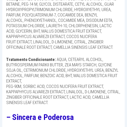
BETAINE, PEG-14 M, GLYCOL DISTEARATE, CETYL ALCOHOL, GUAR
HYDROXYPROPYLTRIMONIUM CHLORIDE, HYDROXYETHYL UREA,
PARFUM, POLYQUATERNIUM-7, COCAMIDE DEA, BENZYL
ALCOHOL, PHENOXYETHANOL, COCAMIDE MEA, DISODIUM EDTA,
POTASSIUM CHLORIDE, LAURETH-10, CHLORPHENESIN, LACTIC
ACID, GLYCERIN, BHT, MALUS DOMESTICA FRUIT EXTRACT,
KAPPAPHYCUS ALVAREZII EXTRACT, COCOS NUCIFERA
FRUIT EXTRACT, LINALOOL, D-LIMONENE, CITRAL, ZINGIBER
OFFICINALE ROOT EXTRACT, CAMELLIA SINENSIS LEAF EXTRACT.
Tratamento Condicionante:
AQUA, CETEARYL ALCOHOL,
BUTYROSPERMUM PARKII BUTTER, ZEA MAYS STARCH, GLYCINE
SOJA OIL, CETRIMONIUM CHLORIDE, HYDROXYETHYL UREA, BENZYL
ALCOHOL, PARFUM, BENZOIC ACID, BHT, MALUS DOMESTICA FRUIT
EXTRACT,
PEG-90M, SORBIC ACID, COCOS NUCIFERA FRUIT EXTRACT,
KAPPAPHYCUS ALVAREZII EXTRACT, LINALOOL, D-LIMONENE, CITRAL,
ZINGIBER OFFICINALE ROOT EXTRACT, LACTIC ACID, CAMELLIA
SINENSIS LEAF EXTRACT.
– Sincera e Poderosa