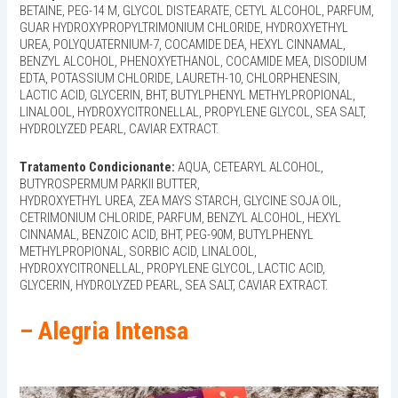
BETAINE, PEG-14 M, GLYCOL DISTEARATE, CETYL ALCOHOL, PARFUM,
GUAR HYDROXYPROPYLTRIMONIUM CHLORIDE, HYDROXYETHYL
UREA, POLYQUATERNIUM-7, COCAMIDE DEA, HEXYL CINNAMAL,
BENZYL ALCOHOL, PHENOXYETHANOL, COCAMIDE MEA, DISODIUM
EDTA, POTASSIUM CHLORIDE, LAURETH-10, CHLORPHENESIN,
LACTIC ACID, GLYCERIN, BHT, BUTYLPHENYL METHYLPROPIONAL,
LINALOOL, HYDROXYCITRONELLAL, PROPYLENE GLYCOL, SEA SALT,
HYDROLYZED PEARL, CAVIAR EXTRACT.
Tratamento Condicionante:
AQUA, CETEARYL ALCOHOL,
BUTYROSPERMUM PARKII BUTTER,
HYDROXYETHYL UREA, ZEA MAYS STARCH, GLYCINE SOJA OIL,
CETRIMONIUM CHLORIDE, PARFUM, BENZYL ALCOHOL, HEXYL
CINNAMAL, BENZOIC ACID, BHT, PEG-90M, BUTYLPHENYL
METHYLPROPIONAL, SORBIC ACID, LINALOOL,
HYDROXYCITRONELLAL, PROPYLENE GLYCOL, LACTIC ACID,
GLYCERIN, HYDROLYZED PEARL, SEA SALT, CAVIAR EXTRACT.
– Alegria Intensa