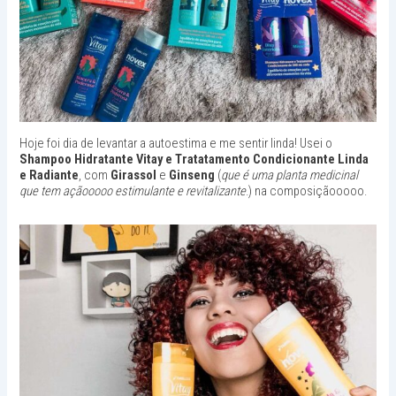
Hoje foi dia de levantar a autoestima e me sentir linda! Usei o
Shampoo Hidratante Vitay e Tratatamento Condicionante Linda
e Radiante
, com
Girassol
e
Ginseng
(
que é uma planta medicinal
que tem açãooooo estimulante e revitalizante
.) na composiçãooooo.