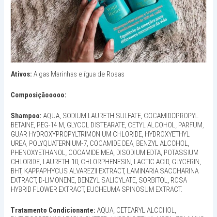
Ativos:
Algas Marinhas e ígua de Rosas
Composiçãooooo:
Shampoo:
AQUA, SODIUM LAURETH SULFATE, COCAMIDOPROPYL
BETAINE, PEG-14 M, GLYCOL DISTEARATE, CETYL ALCOHOL, PARFUM,
GUAR HYDROXYPROPYLTRIMONIUM CHLORIDE, HYDROXYETHYL
UREA, POLYQUATERNIUM-7, COCAMIDE DEA, BENZYL ALCOHOL,
PHENOXYETHANOL, COCAMIDE MEA, DISODIUM EDTA, POTASSIUM
CHLORIDE, LAURETH-10, CHLORPHENESIN, LACTIC ACID, GLYCERIN,
BHT, KAPPAPHYCUS ALVAREZII EXTRACT, LAMINARIA SACCHARINA
EXTRACT, D-LIMONENE, BENZYL SALICYLATE, SORBITOL, ROSA
HYBRID FLOWER EXTRACT, EUCHEUMA SPINOSUM EXTRACT.
Tratamento Condicionante:
AQUA, CETEARYL ALCOHOL,