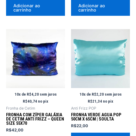
Adicionar ao
Adicionar ao
carrinho
carrinho
10x de
R$
4,20
sem juros
10x de
R$
2,20
sem juros
R$
40,74
no pix
R$
21,34
no pix
Fronha de Cetim
Anti Frizz POP
FRONHA COM ZÍPER GALÁXIA
FRONHA VERDE AGUA POP
DE CETIM ANTI FRIZZ – QUEEN
50CM X 65CM | SOULTA
SIZE 55X70
R$
22,00
R$
42,00