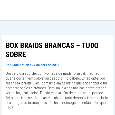
Ir
para
o
conteúdo
BOX BRAIDS BRANCAS – TUDO
SOBRE
Por
Jade Katlen
/
24 de abril de 2017
Um belo dia acordei com vontade de mudar o visual, mas não
queria cortar nem colorir ou descolorir o cabelo. Então optei por
fazer
box braids
. Falei com uma amiga minha que sabe fazer e fui
comprar os fios sintéticos. Bem, na loja só tinha nas cores branco,
vermelho, azul e loiro. Eu não estava afim de esperar um pedido
feito pela internet. Anos antes tinha tentado descolorir meu cabelo
pra chegar ao branco, mas não tinha conseguido, então… Por que
não?