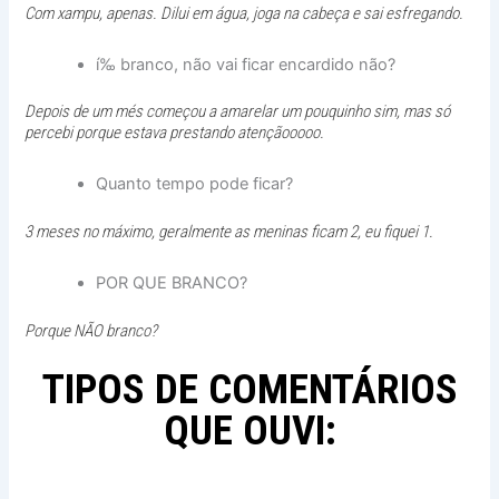
Com xampu, apenas. Dilui em água, joga na cabeça e sai esfregando.
í‰ branco, não vai ficar encardido não?
Depois de um més começou a amarelar um pouquinho sim, mas só
percebi porque estava prestando atençãooooo.
Quanto tempo pode ficar?
3 meses no máximo, geralmente as meninas ficam 2, eu fiquei 1.
POR QUE BRANCO?
Porque NÃO branco?
TIPOS DE COMENTÁRIOS
QUE OUVI: