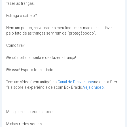
fazer as tranças.
Estraga o cabelo?
Nem um pouco, na verdade o meu ficou mais macio e saudável
pelo fato de as tranças servirem de “proteçãooooo”.
Como tira?
í‰ só cortar a ponta e desfazer a trança!
í‰ isso! Espero ter ajudado.
Tem um vídeo (bem antigo) no
Canal do Desventuras
no qual a Ster
fala sobre a experiéncia delacom Box Braids.
Veja o vídeo!
Me sigam nas redes sociais:
Minhas redes sociais: