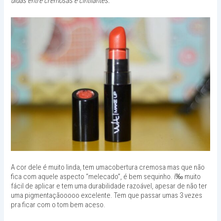
di­das entre cre­mosas e cintilantes.
A cor dele é muito linda, tem umacobertura cremosa mas que não
fica com aquele aspecto “melecado”, é bem sequinho. í‰ muito
fácil de aplicar e tem uma durabilidade razoável, apesar de não ter
uma pigmentaçãooooo excelente. Tem que passar umas 3 vezes
pra ficar com o tom bem aceso.