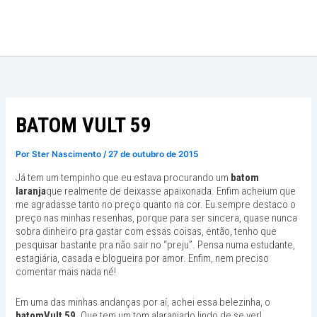
Ir
para
o
conteúdo
BATOM VULT 59
Por
Ster Nascimento
/
27 de outubro de 2015
Já tem um tempinho que eu estava procurando um
batom
laranja
que realmente de deixasse apaixonada. Enfim acheium que
me agradasse tanto no preço quanto na cor. Eu sempre destaco o
preço nas minhas resenhas, porque para ser sincera, quase nunca
sobra dinheiro pra gastar com essas coisas, então, tenho que
pesquisar bastante pra não sair no “preju”. Pensa numa estudante,
estagiária, casada e blogueira por amor. Enfim, nem preciso
comentar mais nada né!
Em uma das minhas andanças por aí, achei essa belezinha, o
batomVult 59
. Que tem um tom alaranjado lindo de se ver!