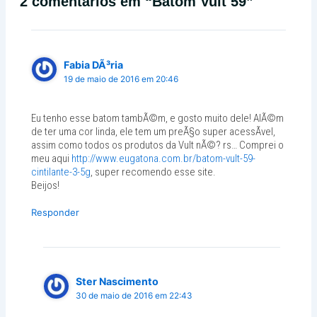
2 comentários em “Batom Vult 59”
Fabia DÃ³ria
19 de maio de 2016 em 20:46
Eu tenho esse batom tambÃ©m, e gosto muito dele! AlÃ©m
de ter uma cor linda, ele tem um preÃ§o super acessÃ­vel,
assim como todos os produtos da Vult nÃ©? rs… Comprei o
meu aqui
http://www.eugatona.com.br/batom-vult-59-
cintilante-3-5g
, super recomendo esse site.
Beijos!
Responder
Ster Nascimento
30 de maio de 2016 em 22:43