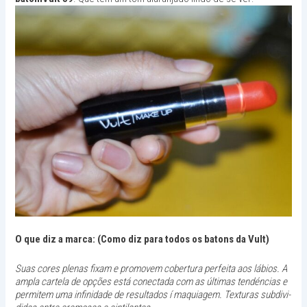
O que diz a marca: (Como diz para todos os batons da Vult)
Suas cores ple­nas fixam e pro­movem cober­tura per­feita aos lábios. A
ampla cartela de opções está conec­tada com as últi­mas tendén­cias e
per­mitem uma infinidade de resul­ta­dos í maquiagem. Tex­turas sub­di­vi­