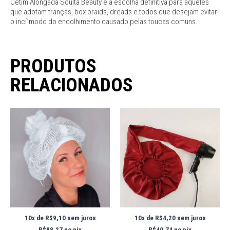
Cetim Alongada Soulta Beauty é a escolha definitiva para aqueles
que adotam tranças, box braids, dreads e todos que desejam evitar
o incí´modo do encolhimento causado pelas toucas comuns.
PRODUTOS
RELACIONADOS
10x de
R$
9,10
sem juros
10x de
R$
4,20
sem juros
R$
88,27
no pix
R$
40,74
no pix