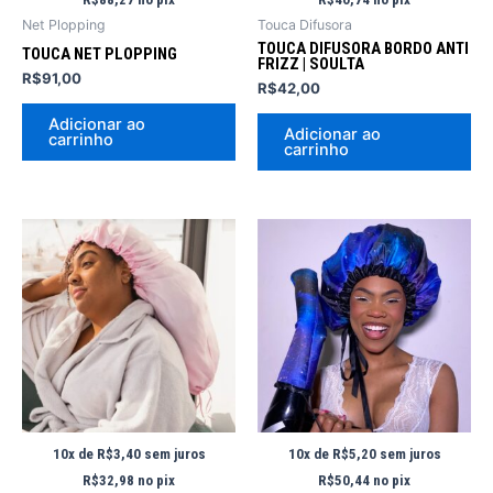
Net Plopping
Touca Difusora
TOUCA DIFUSORA BORDO ANTI
TOUCA NET PLOPPING
FRIZZ | SOULTA
R$
91,00
R$
42,00
Adicionar ao
Adicionar ao
carrinho
carrinho
10x de
R$
3,40
sem juros
10x de
R$
5,20
sem juros
R$
32,98
no pix
R$
50,44
no pix