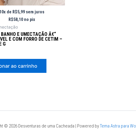
10x de
R$
5,99
sem juros
R$
58,10
no pix
mectação
 BANHO E UMECTAÇÃO Â€“
VEL E COM FORRO DE CETIM –
E G
onar ao carrinho
ht © 2026 Desventuras de uma Cacheada | Powered by
Tema Astra para W