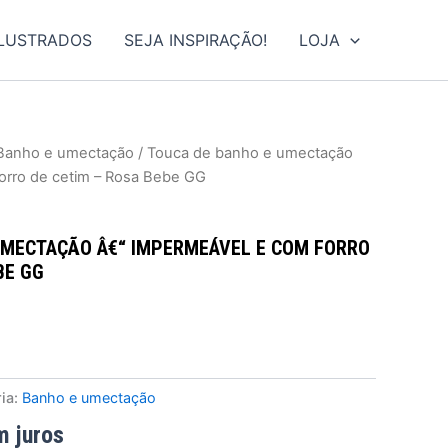
ILUSTRADOS
SEJA INSPIRAÇÃO!
LOJA
Banho e umectação
/ Touca de banho e umectação
orro de cetim – Rosa Bebe GG
UMECTAÇÃO Â€“ IMPERMEÁVEL E COM FORRO
BE GG
ia:
Banho e umectação
m juros