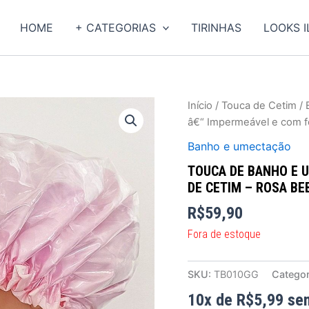
HOME
+ CATEGORIAS
TIRINHAS
LOOKS 
Início
/
Touca de Cetim
/
â€“ Impermeável e com f
Banho e umectação
TOUCA DE BANHO E 
DE CETIM – ROSA BE
R$
59,90
Fora de estoque
SKU:
TB010GG
Categor
10x de
R$
5,99
se