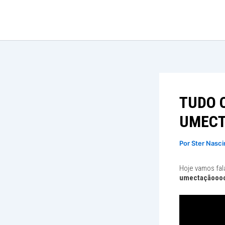
Ir
para
o
conteúdo
TUDO 
UMECT
Por
Ster Nasc
Hoje vamos fal
umectaçãoooo