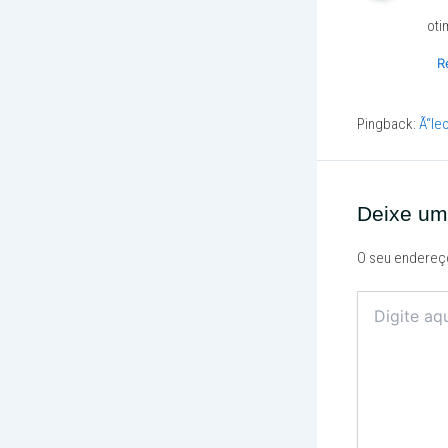
oti
R
Pingback:
Ã“le
Deixe um
O seu endereço
Digite
aqui...