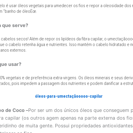
lo é usar óleos vegetais para umedecer os fios e repor a oleosidade d
m “banho de óleoËœ.
a que serve?
 cabelos secos! Além de repor os lipídeos da fibra capilar, o umectaçãoooo
e o cabelo retenha água e nutrientes. Isso mantém o cabelo hidratado e n
danos externos.
que usar?
00% vegetais e de preferência extra-virgens. Os óleos minerais e seus deri
izados, pois impedem a passagem dos nutrientes e podem danificar a estrut
eo de Coco –
Por ser um dos únicos óleos que conseguem p
ra capilar (os outros agem apenas na parte externa dos fios
eridinho de muita gente. Possui propriedades antioxidantes