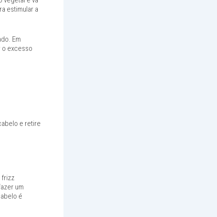
 vegetal e vá
 estimular a
tado. Em
r o excesso
abelo e retire
frizz
fazer um
cabelo é