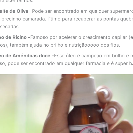
talecer os fios.
eite de Oliva
– Pode ser encontrado em qualquer supermer
 precinho camarada. í“timo para recuperar as pontas queb
ssecadas.
eo de Rícino –
Famoso por acelerar o crescimento capilar (e
los), também ajuda no brilho e nutriçãooooo dos fios.
eo de Améndoas doce –
Esse óleo é campeão em brilho e 
sso, pode ser encontrado em qualquer farmácia e é super b