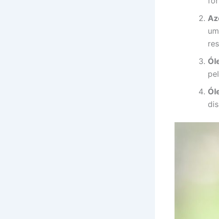
for
Az
um
re
Ól
pe
Ól
di