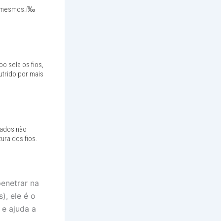
os mesmos.í‰
o sela os fios,
utrido por mais
vados não
ura dos fios.
enetrar na
), ele é o
 e ajuda a