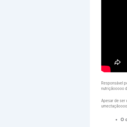
Responsável po
nutriçãooooo 
Apesar de ser 
umectaçãooooo 
O 