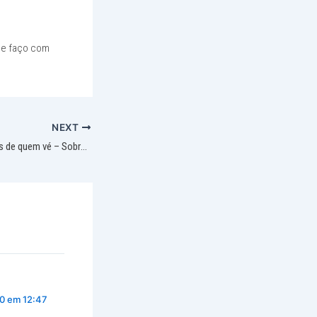
 e faço com
NEXT
A beleza está nos olhos de quem vé – Sobre padrões de beleza
20 em 12:47