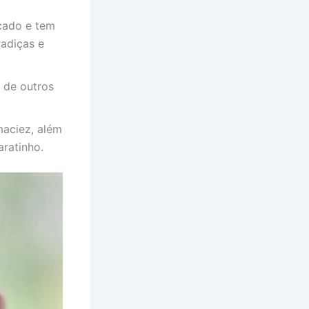
cado e tem
radiças e
 de outros
maciez, além
aratinho.