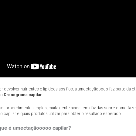
r devolver nutrientes e lipídeos aos fios, a umectaçãooooo faz parte da e
do
Cronograma capilar
.
um procedimento simples, muita gente ainda tem dúvidas sobre como faze
capilar e quais produtos utilizar para obter o resultado esperado.
que é umectaçãooooo capilar?