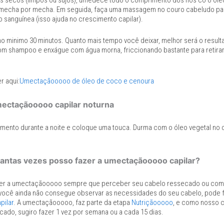
 secos (limpos ou sujos), umedece todo o comprimento dos fios co o óleo
echa por mecha. Em seguida, faça uma massagem no couro cabeludo para
 sanguínea (isso ajuda no crescimento capilar).
 no minimo 30 minutos. Quanto mais tempo você deixar, melhor será o resul
om shampoo e enxágue com água morna, friccionando bastante para retira
r aqui:
Umectaçãooooo de óleo de coco e cenoura
ectaçãooooo capilar noturna
mento durante a noite e coloque uma touca. Durma com o óleo vegetal no c
antas vezes posso fazer a umectaçãooooo capilar?
er a umectaçãooooo sempre que perceber seu cabelo ressecado ou com 
você ainda não consegue observar as necessidades do seu cabelo, pode 
pilar
. A umectaçãooooo, faz parte da etapa
Nutriçãooooo
, e como nosso 
cado, sugiro fazer 1 vez por semana ou a cada 15 dias.