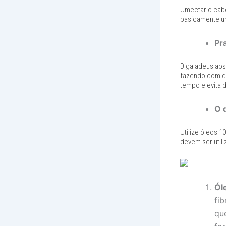
Umectar o cabe
basicamente u
Pr
Diga adeus aos
fazendo com qu
tempo e evita 
O 
Utilize óleos 1
devem ser util
Ól
fib
qu