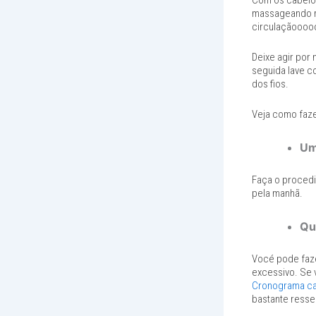
Com os cabelos
massageando m
circulaçãooooo
Deixe agir por
seguida lave c
dos fios.
Veja como faze
Um
Faça o procedi
pela manhã.
Qu
Vocé pode faz
excessivo. Se 
Cronograma ca
bastante resse