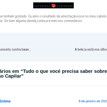
ue tenham gostado. Eu amo o resultado da umectaçãooooo no meu cabelo
ia. Se tiver alguma dúvida,conta pra mim nos comentários.
Volta pra Bahia! – Preconceito contra baianos no Sul
ários em “Tudo o que vocé precisa saber sobre
o Capilar”
ônimo
9 de janeiro de 20