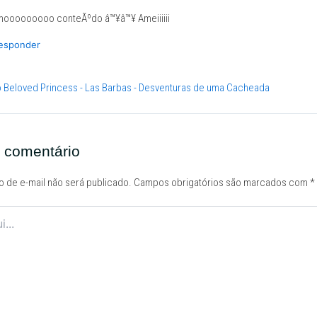
mooooooooo conteÃºdo â™¥â™¥ Ameiiiiii
esponder
o Beloved Princess - Las Barbas - Desventuras de uma Cacheada
 comentário
 de e-mail não será publicado.
Campos obrigatórios são marcados com
*