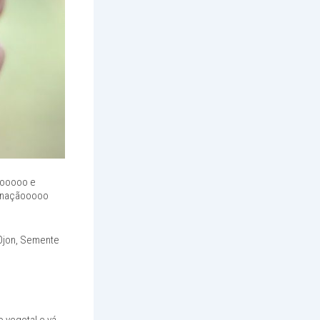
ãooooo e
binaçãooooo
Ojon, Semente